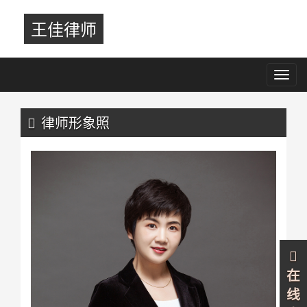
王佳律师
Toggl
navig
Previous
Nex
律师形象照
在
线